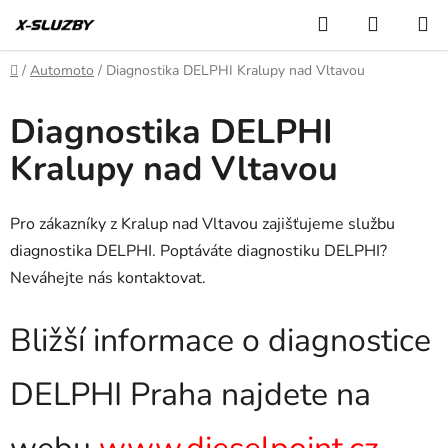
Přejít
Hledat
NÁKUP
na
KOŠÍK
obsah
Domů
/
Automoto
/
Diagnostika DELPHI Kralupy nad Vltavou
Diagnostika DELPHI
Kralupy nad Vltavou
Pro zákazníky z Kralup nad Vltavou zajišťujeme službu
diagnostika DELPHI. Poptáváte diagnostiku DELPHI?
Neváhejte nás kontaktovat.
Bližší informace o diagnostice
DELPHI Praha najdete na