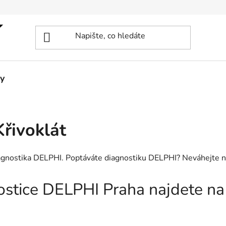
y
řivoklát
diagnostika DELPHI. Poptáváte diagnostiku DELPHI? Neváhejte n
nostice DELPHI Praha najdete n