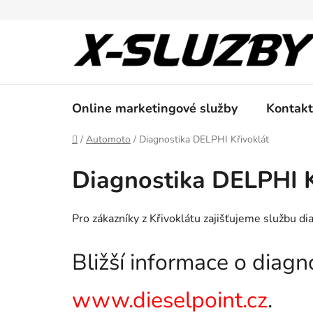
Přejít
na
obsah
Online marketingové služby
Kontakt
Domů
/
Automoto
/
Diagnostika DELPHI Křivoklát
Diagnostika DELPHI K
Pro zákazníky z Křivoklátu zajišťujeme službu 
Bližší informace o diag
www.dieselpoint.cz
.