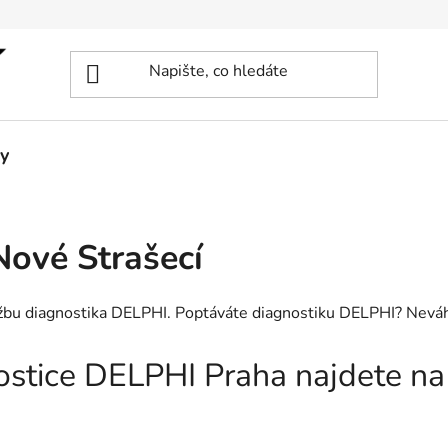
y
ové Strašecí
užbu diagnostika DELPHI. Poptáváte diagnostiku DELPHI? Neváh
nostice DELPHI Praha najdete n