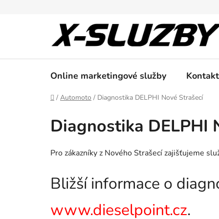
Přejít
na
obsah
Online marketingové služby
Kontakt
Domů
/
Automoto
/
Diagnostika DELPHI Nové Strašecí
Diagnostika DELPHI N
Pro zákazníky z Nového Strašecí zajišťujeme sl
Bližší informace o diag
www.dieselpoint.cz
.