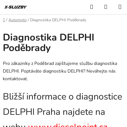
Přejít
Hledat
NÁKUP
na
KOŠÍK
obsah
Domů
/
Automoto
/
Diagnostika DELPHI Poděbrady
Diagnostika DELPHI
Poděbrady
Pro zákazníky z Poděbrad zajišťujeme službu diagnostika
DELPHI. Poptáváte diagnostiku DELPHI? Neváhejte nás
kontaktovat.
Bližší informace o diagnostice
DELPHI Praha najdete na