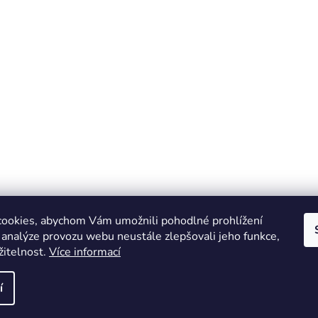
ookies, abychom Vám umožnili pohodlné prohlížení
 analýze provozu webu neustále zlepšovali jeho funkce,
žitelnost.
Více informací
Online marketing zajišťuje společnost X-VISION
Sitemap
í
azena.