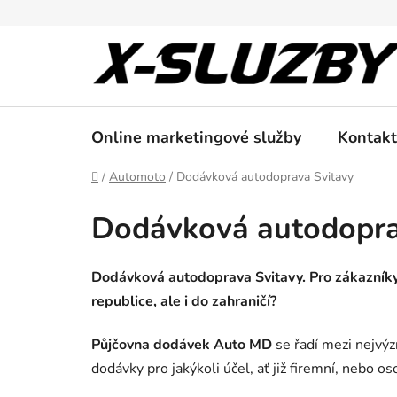
Přejít
na
obsah
Online marketingové služby
Kontakt
Domů
/
Automoto
/
Dodávková autodoprava Svitavy
Dodávková autodopra
Dodávková autodoprava Svitavy. Pro zákazníky 
republice, ale i do zahraničí?
Půjčovna dodávek Auto MD
se řadí mezi nejvý
dodávky pro jakýkoli účel, ať již firemní, nebo os