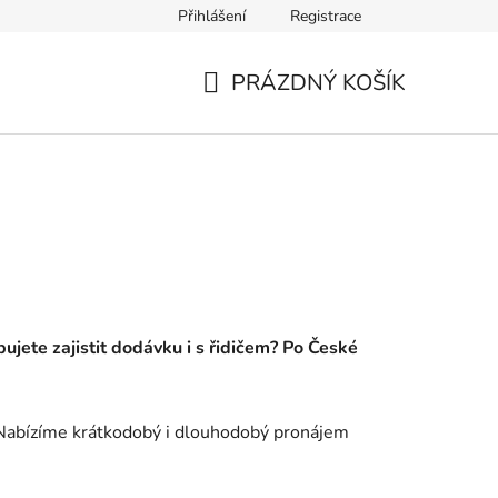
Přihlášení
Registrace
PRÁZDNÝ KOŠÍK
NÁKUPNÍ
KOŠÍK
jete zajistit dodávku i s řidičem? Po České
 Nabízíme krátkodobý i dlouhodobý pronájem