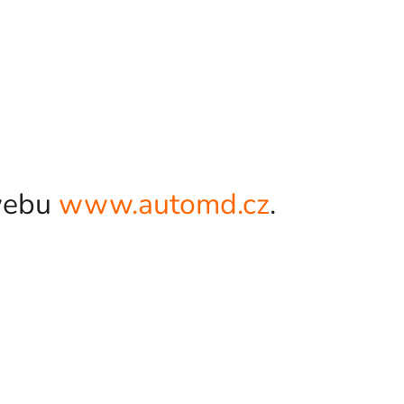
 webu
www.automd.cz
.