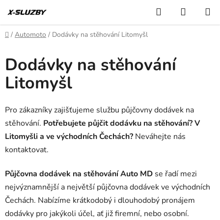
Přejít
Hledat
NÁKUP
na
KOŠÍK
obsah
Domů
/
Automoto
/
Dodávky na stěhování Litomyšl
Dodávky na stěhování
Litomyšl
Pro zákazníky zajišťujeme službu půjčovny dodávek na
stěhování.
Potřebujete půjčit dodávku na stěhování? V
Litomyšli a ve východních Čechách?
Neváhejte nás
kontaktovat.
Půjčovna dodávek na stěhování Auto MD
se řadí mezi
nejvýznamnější a největší půjčovna dodávek ve východních
Čechách. Nabízíme krátkodobý i dlouhodobý pronájem
dodávky pro jakýkoli účel, ať již firemní, nebo osobní.