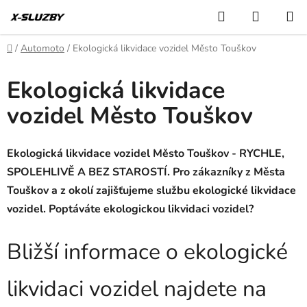
Přejít
Hledat
NÁKUP
na
KOŠÍK
obsah
Domů
/
Automoto
/
Ekologická likvidace vozidel Město Touškov
Ekologická likvidace
vozidel Město Touškov
Ekologická likvidace vozidel Město Touškov - RYCHLE,
SPOLEHLIVĚ A BEZ STAROSTÍ. Pro zákazníky z Města
Touškov a z okolí zajišťujeme službu ekologické likvidace
vozidel. Poptáváte ekologickou likvidaci vozidel?
Bližší informace o ekologické
likvidaci vozidel najdete na