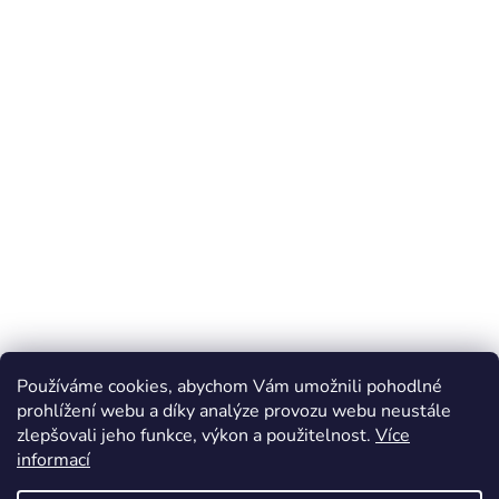
Používáme cookies, abychom Vám umožnili pohodlné
prohlížení webu a díky analýze provozu webu neustále
zlepšovali jeho funkce, výkon a použitelnost.
Více
Z
informací
á
Online marketing zajišťuje společnost X-VISION