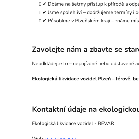
✔ Dbáme na šetrný přístup k přírodě a odp
✔ Jsme spolehliví – dodržujeme termíny i
✔ Působíme v Plzeňském kraji – známe míst
Zavolejte nám a zbavte se star
Neodkládejte to – nepojízdné nebo odstavené au
Ekologická likvidace vozidel Plzeň – férově, b
Kontaktní údaje na ekologickou
Ekologická likvidace vozidel - BEVAR
Web:
www.bevar.cz