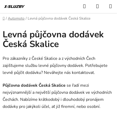
Přejít
Hledat
NÁKUP
na
KOŠÍK
obsah
Domů
/
Automoto
/
Levná půjčovna dodávek Česká Skalice
Levná půjčovna dodávek
Česká Skalice
Pro zákazníky z České Skalice a z východních Čech
zajišťujeme službu levné půjčovny dodávek. Potřebujete
levně půjčit dodávku? Neváhejte nás kontaktovat.
Půjčovna dodávek Česká Skalice
se řadí mezi
nejvýznamnější a největší půjčovna dodávek ve východních
Čechách. Nabízíme krátkodobý i dlouhodobý pronájem
dodávky pro jakýkoli účel, ať již firemní, nebo osobní.