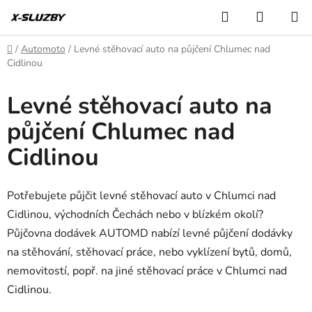
Přejít
Hledat
NÁKUP
na
KOŠÍK
obsah
Domů
/
Automoto
/
Levné stěhovací auto na půjčení Chlumec nad
Cidlinou
Levné stěhovací auto na
půjčení Chlumec nad
Cidlinou
Potřebujete půjčit levné stěhovací auto v Chlumci nad
Cidlinou, východních Čechách nebo v blízkém okolí?
Půjčovna dodávek AUTOMD nabízí levné půjčení dodávky
na stěhování, stěhovací práce, nebo vyklízení bytů, domů,
nemovitostí, popř. na jiné stěhovací práce v Chlumci nad
Cidlinou.