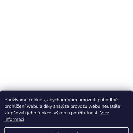
Používáme cookies, abychom Vám umožnili pohodlné
prohlížení webu a díky analýze provozu webu neustále
zlepšovali jeho funkce, výkon a použitelnost.
Více
Z
informací
á
Online marketing zajišťuje společnost X-VISION
p
Sitemap