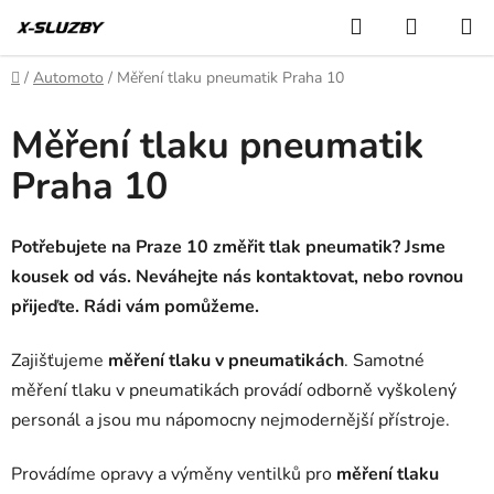
Přejít
Hledat
NÁKUP
na
KOŠÍK
obsah
Domů
/
Automoto
/
Měření tlaku pneumatik Praha 10
Měření tlaku pneumatik
Praha 10
Potřebujete na Praze 10 změřit tlak pneumatik? Jsme
kousek od vás. Neváhejte nás kontaktovat, nebo rovnou
přijeďte. Rádi vám pomůžeme.
Zajišťujeme
měření tlaku v pneumatikách
. Samotné
měření tlaku v pneumatikách provádí odborně vyškolený
personál a jsou mu nápomocny nejmodernější přístroje.
Provádíme opravy a výměny ventilků pro
měření tlaku