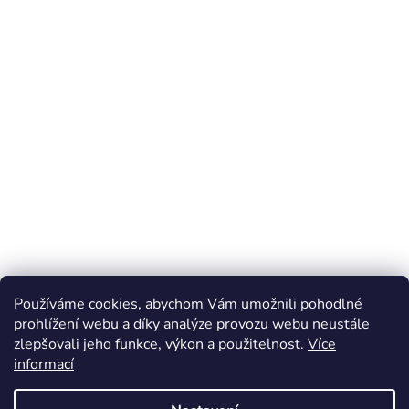
Používáme cookies, abychom Vám umožnili pohodlné
prohlížení webu a díky analýze provozu webu neustále
zlepšovali jeho funkce, výkon a použitelnost.
Více
Z
informací
á
Online marketing zajišťuje společnost X-VISION
p
Sitemap