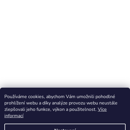
Používáme cookies, abychom Vám umožnili pohodlné
prohlížení webu a díky analýze provozu webu neustále
zlepšovali jeho funkce, výkon a použitelnost.
Více
Z
informací
á
Online marketing zajišťuje společnost X-VISION
p
Sitemap