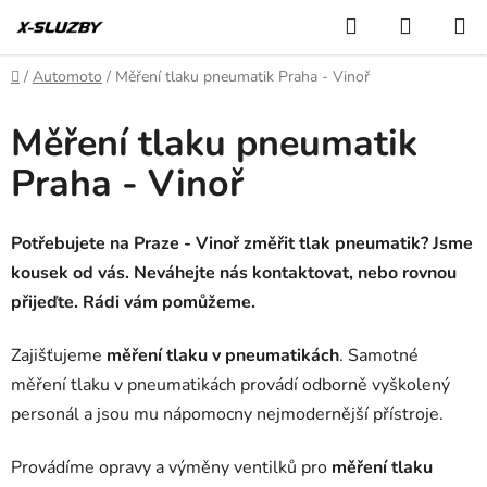
Přejít
Hledat
NÁKUP
na
KOŠÍK
obsah
Domů
/
Automoto
/
Měření tlaku pneumatik Praha - Vinoř
Měření tlaku pneumatik
Praha - Vinoř
Potřebujete na Praze - Vinoř změřit tlak pneumatik? Jsme
kousek od vás. Neváhejte nás kontaktovat, nebo rovnou
přijeďte. Rádi vám pomůžeme.
Zajišťujeme
měření tlaku v pneumatikách
. Samotné
měření tlaku v pneumatikách provádí odborně vyškolený
personál a jsou mu nápomocny nejmodernější přístroje.
Provádíme opravy a výměny ventilků pro
měření tlaku