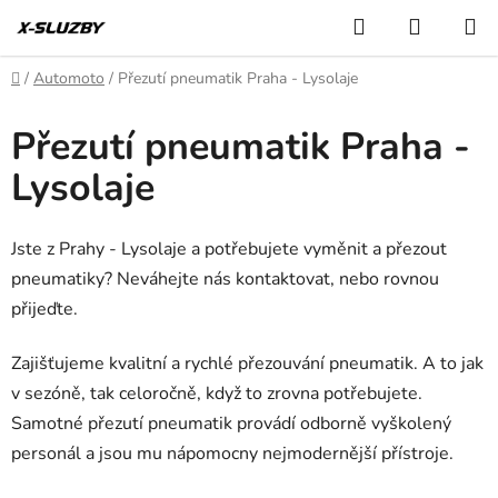
Přejít
Hledat
NÁKUP
na
KOŠÍK
obsah
Domů
/
Automoto
/
Přezutí pneumatik Praha - Lysolaje
Přezutí pneumatik Praha -
Lysolaje
Jste z Prahy - Lysolaje a potřebujete vyměnit a přezout
pneumatiky? Neváhejte nás kontaktovat, nebo rovnou
přijeďte.
Zajišťujeme kvalitní a rychlé přezouvání pneumatik. A to jak
v sezóně, tak celoročně, když to zrovna potřebujete.
Samotné přezutí pneumatik provádí odborně vyškolený
personál a jsou mu nápomocny nejmodernější přístroje.