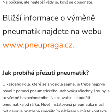
Na počkání, ale nejlepší vždy je, když se objednáte.
Bližší informace o výměně
pneumatik najdete na webu
www.pneupraga.cz
.
Jak probíhá přezutí pneumatik?
U každého kola, které se z vozidla sejme, je třeba nejprve
povolit pomocí pneumatického utahováku všechny šrouby, a
to včetně bezpečnostního. Na zouvačce se oddělí
pneumatika od ráfku. Nově instalovaná pneumatika musí
být nejprve opatřena speciálním nátěrem v místě kontaktu