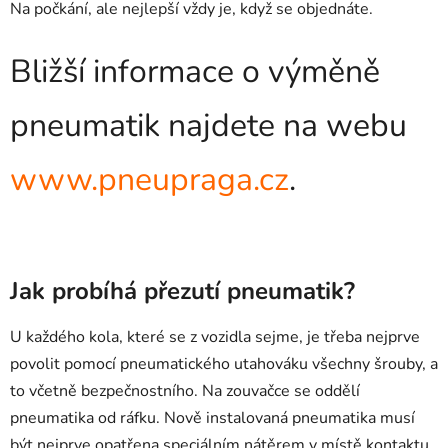
Na počkání, ale nejlepší vždy je, když se objednáte.
Bližší informace o výměně
pneumatik najdete na webu
www.pneupraga.cz
.
Jak probíhá přezutí pneumatik?
U každého kola, které se z vozidla sejme, je třeba nejprve
povolit pomocí pneumatického utahováku všechny šrouby, a
to včetně bezpečnostního. Na zouvačce se oddělí
pneumatika od ráfku. Nově instalovaná pneumatika musí
být nejprve opatřena speciálním nátěrem v místě kontaktu