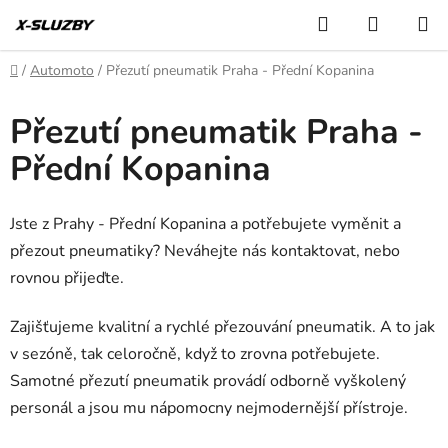
Přejít
Hledat
NÁKUP
na
KOŠÍK
obsah
Domů
/
Automoto
/
Přezutí pneumatik Praha - Přední Kopanina
Přezutí pneumatik Praha -
Přední Kopanina
Jste z Prahy - Přední Kopanina a potřebujete vyměnit a
přezout pneumatiky? Neváhejte nás kontaktovat, nebo
rovnou přijeďte.
Zajišťujeme kvalitní a rychlé přezouvání pneumatik. A to jak
v sezóně, tak celoročně, když to zrovna potřebujete.
Samotné přezutí pneumatik provádí odborně vyškolený
personál a jsou mu nápomocny nejmodernější přístroje.