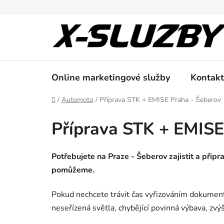
Přejít
na
obsah
Online marketingové služby
Kontakt
Domů
/
Automoto
/
Příprava STK + EMISE Praha - Šeberov
Příprava STK + EMISE
Potřebujete na Praze - Šeberov zajistit a přip
pomůžeme.
Pokud nechcete trávit čas vyřizováním dokumentů
neseřízená světla, chybějící povinná výbava, zv