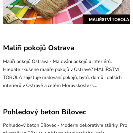
V
Malíři pokojů Ostrava
ý
p
Malíři pokojů Ostrava - Malování pokojů a interiérů.
i
Hledáte zkušené malíře pokojů v Ostravě? MALÍŘSTVÍ
s
TOBOLA zajišťuje malování pokojů, bytů, domů i dalších
č
interiérů v Ostravě a celém Moravskoslezs...
l
á
n
k
Pohledový beton Bílovec
ů
Pohledový beton Bílovec - Moderní dekorativní stěrky. Pro