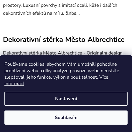
prostory. Luxusní povrchy s imitací oceli, kůže i dalších
dekorativních efektů na míru. &nbs...
Dekorativní stěrka Město Albrechtice
Dekorativní stěrka Město Albrechtice - Originální design
interiéru. Dekorativní stěrka Město Albrechtice pro byty,
Používáme cookies, abychom Vám umožnili pohodlné
domy i komerční prostory. Luxusní povrchy s imitací oceli,
prohlížení webu a díky analýze provozu webu neustále
kůže i dalších dekorativní...
zlepšovali jeho funkce, výkon a použitelnost.
Více
informací
Nastavení
Dekorativní stěrka Nový Jičín
Dekorativní stěrka Nový Jičín - Originální design interiéru.
Souhlasím
Dekorativní stěrka Nový Jičín pro byty, domy i komerční